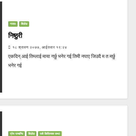
गजल
बिछोड
निष्ठुरी
१८ श्रावण २०७७, आईतवार १९:२४
एकदिन् आई तिम्लाई माया गर्छु भनेर गई तिमी नपाए जिउदै म त मर्छु
भनेर गई
प्रेम सम्बन्धि
बिछोड
सबै किसिमका कथा